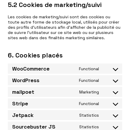
5.2 Cookies de marketing/suivi
Les cookies de marketing/suivi sont des cookies ou
toute autre forme de stockage local, utilisés pour créer
des profils d’utilisateurs afin d’afficher de la publicité ou
de suivre l’utilisateur sur ce site web ou sur plusieurs
sites web dans des finalités marketing similaires.
6. Cookies placés
WooCommerce
Functional
Consent
to
WordPress
Functional
service
Consent
woocommerc
to
mailpoet
Marketing
service
Consent
wordpress
to
Stripe
Functional
service
Consent
mailpoet
to
Jetpack
Statistics
service
Consent
stripe
to
Sourcebuster JS
Statistics
service
Consent