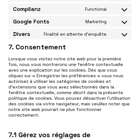
jetpack
to
Complianz
Functional
service
Consent
sourcebuster
to
Google Fonts
Marketing
js
service
Consent
complianz
to
Divers
Finalité en attente d’enquête
service
Consent
google-
to
7. Consentement
fonts
service
divers
Lorsque vous visitez notre site web pour la première
fois, nous vous montrerons une fenêtre contextuelle
avec une explication sur les cookies. Dès que vous
cliquez sur « Enregistrer les préférences » vous nous
autorisez à utiliser les catégories de cookies et
d’extensions que vous avez sélectionnés dans la
fenêtre contextuelle, comme décrit dans la présente
politique de cookies. Vous pouvez désactiver l’utilisation
des cookies via votre navigateur, mais veuillez noter que
notre site web pourrait ne plus fonctionner
correctement.
7.1 Gérez vos réglages de