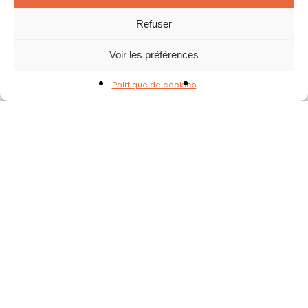
Refuser
Voir les préférences
Politique de cookies
Dîner
Evènement terminé
Evènements
Dîner Accords mets & vins